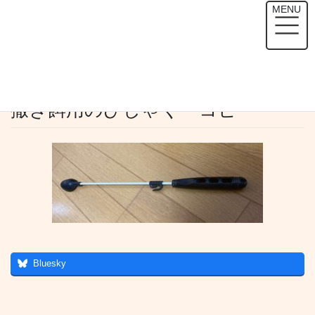
コ
ナ
MENU
ン
ビ
テ
ゲ
HOME
メディア
撒き餌用のひしゃく – コピー
ン
ー
ツ
シ
へ
ョ
2020年6月25日
/ 最終更新日時 :
2020年6月25日
sokomonizm
ス
ン
撒き餌用のひしゃく – コピー
キ
に
ッ
移
プ
動
Bluesky