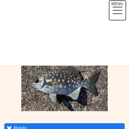
コ
ナ
MENU
ン
ビ
テ
ゲ
HOME
メディア
S__308494345
ン
ー
ツ
シ
へ
ョ
2021年3月1日
/ 最終更新日時 :
2021年3月1日
sokomonizm
ス
ン
S__308494345
キ
に
ッ
移
プ
動
Bluesky