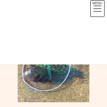
コ
ナ
MENU
ン
ビ
テ
ゲ
HOME
メディア
S__319946765
ン
ー
ツ
シ
へ
ョ
2021年6月3日
/ 最終更新日時 :
2021年6月3日
sokomonizm
ス
ン
S__319946765
キ
に
ッ
移
プ
動